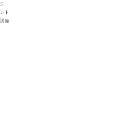
グ
ント
講座