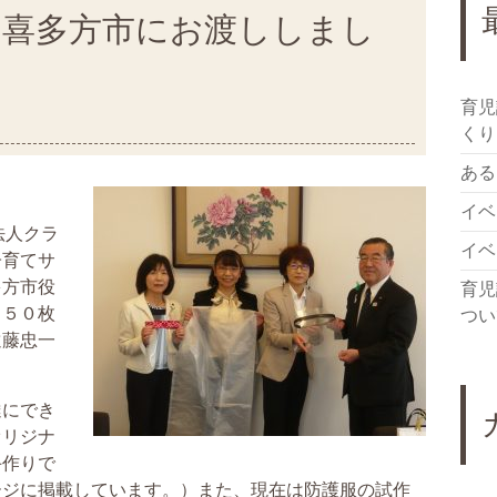
を喜多方市にお渡ししまし
育児
くり
ある日
イベ
法人クラ
イベ
子育てサ
多方市役
育児
ド５０枚
つい
遠藤忠一
にでき
オリジナ
手作りで
ージに掲載しています。）また、現在は防護服の試作