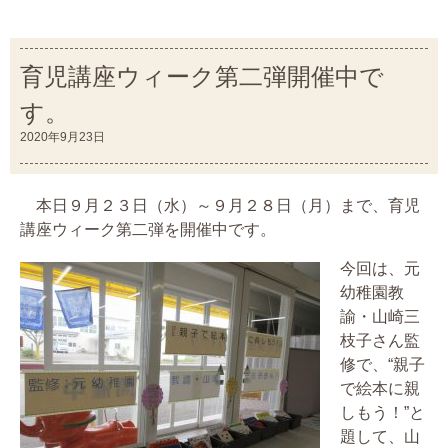
育児講座ウィーク第二弾開催中で
す。
2020年9月23日
本日９月２３日（水）～９月２８日（月）まで、育児
講座ウィーク第二弾を開催中です。
今回は、元
幼稚園教
諭・山崎三
枝子さん監
修で、“親子
で絵本に親
しもう！”と
題して、山