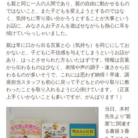
も親と同じ一人の人間であり、親の自由に動かせるもの
ではないこと、また子どもを変えようとするのではな
く、気持ちに寄り添い分かろうとすることが大事という
お話に、みなさんお子さんを遊ばせながらも熱心に耳を
傾けていらっしゃいました。
親は常に口から出る言葉と心（気持ち）を同じにしてお
かないと、子どもに不信感を与えてしまうというお話が
あり、はっとさせられた方もいたはずです。情報は言葉
から伝わるものは少なく、表情や声の調子・速さから伝
わるものが多いそうで、これには思わず納得！早速、講
座担当スタッフも初心に戻って子どもとのやり取りに教
わったことを取り入れるように心掛けています。（正直
上手くいかないことも多いですが、がんばります！）
当日、木村
先生より“親
業”に関連す
る書籍３冊