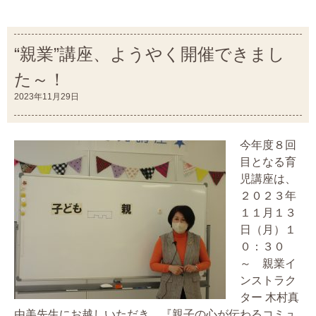
“親業”講座、ようやく開催できまし
た～！
2023年11月29日
今年度８回
目となる育
児講座は、
２０２３年
１１月１３
日（月）１
０：３０
～ 親業イ
ンストラク
ター 木村真
由美先生にお越しいただき、『親子の心が伝わるコミュ