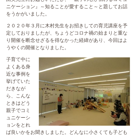
ニケーション』～知ることが愛すること～と題してお話
をうかがいました。
２０２０年３月に木村先生をお招きしての育児講座を予
定しておりましたが、ちょうどコロナ禍の始まりと重な
り開催を断念せざるを得なかった経緯があり、今回はよ
うやくの開催となりました。
子育て中に
よくある身
近な事例を
挙げていた
だきなが
ら、こんな
ときはどう
親子でコミ
ュニケーシ
ョンをとれ
ば良いかをお聞きしました。どんなに小さくても子ども