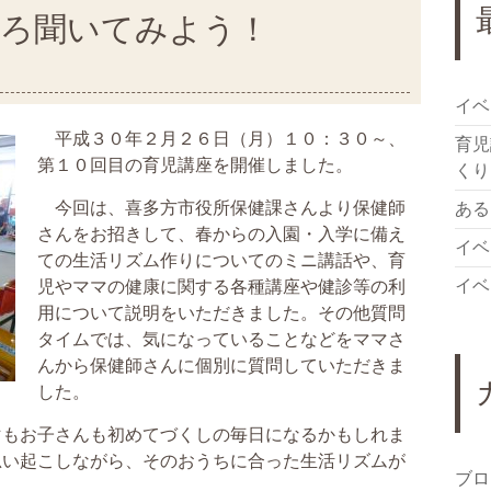
いろ聞いてみよう！
イベ
平成３０年２月２６日（月）１０：３０～、
育児
第１０回目の育児講座を開催しました。
くり
今回は、喜多方市役所保健課さんより保健師
ある日
さんをお招きして、春からの入園・入学に備え
イベ
ての生活リズム作りについてのミニ講話や、育
イベ
児やママの健康に関する各種講座や健診等の利
用について説明をいただきました。その他質問
タイムでは、気になっていることなどをママさ
んから保健師さんに個別に質問していただきま
した。
もお子さんも初めてづくしの毎日になるかもしれま
思い起こしながら、そのおうちに合った生活リズムが
ブロ