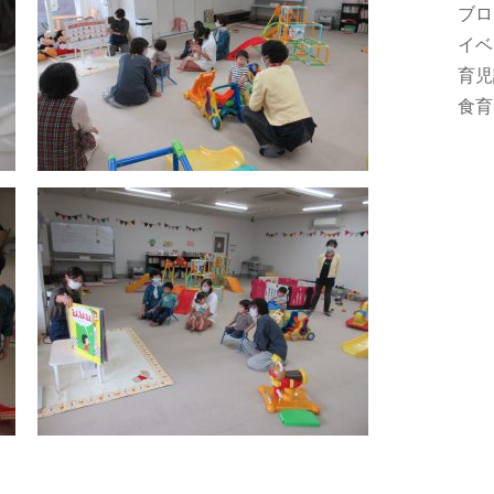
ブロ
イベ
育児
食育