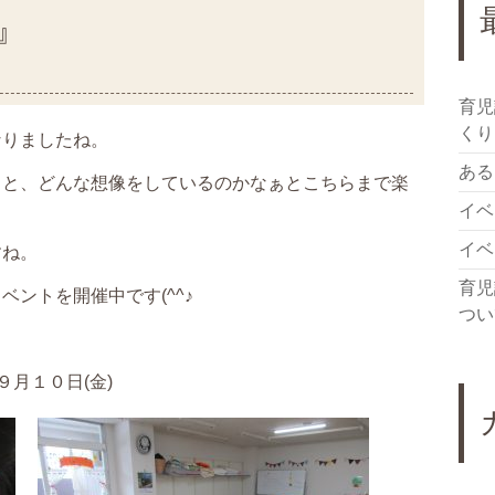
』
育児
くり
なりましたね。
ある日
ると、どんな想像をしているのかなぁとこちらまで楽
イベ
イベ
すね。
育児
ントを開催中です(^^♪
つい
９月１０日(金)