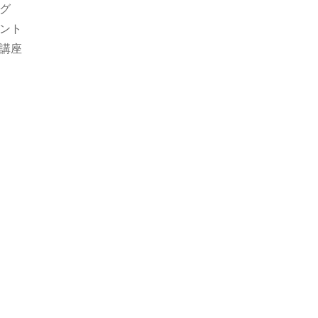
グ
ント
講座