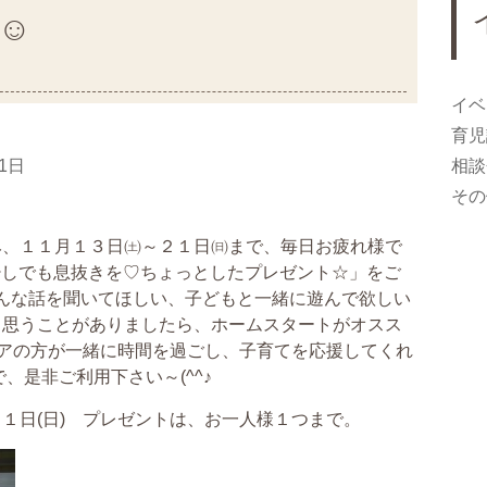
☺
イベ
育児
21日
相談
その
み、１１月１３日㈯～２１日㈰まで、毎日お疲れ様で
で少しでも息抜きを♡ちょっとしたプレゼント☆」をご
んな話を聞いてほしい、子どもと一緒に遊んで欲しい
と思うことがありましたら、ホームスタートがオスス
ティアの方が一緒に時間を過ごし、子育てを応援してくれ
、是非ご利用下さい～(^^♪
１日(日) プレゼントは、お一人様１つまで。